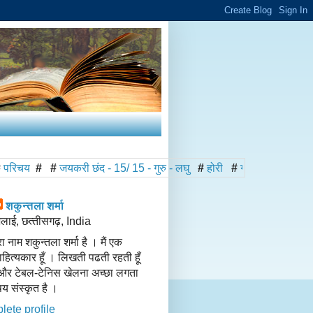
#
जयकरी छंद - 15/ 15 - गुरु - लघु
#
होरी
#
गो - वर्धन
#
यम चतुर्दशी
#
धन
शकुन्‍तला शर्मा
लाई, छत्‍तीसगढ़, India
रा नाम शकुन्तला शर्मा है । मैं एक
हित्यकार हूँ । लिखती पढती रहती हूँ
न और टेबल-टेनिस खेलना अच्छा लगता
िषय संस्कृत है ।
ete profile