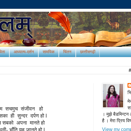
िता
आध्‍यात्‍म-दर्शन
सामयिक
चिंतन
छत्‍तीसगढ़ी
#
परिचय
#
भि
मे
सा
 तुम सचमुच संजीवन हो
। मुझे बैडमिन्ट
 ही सुन्दर दर्पण हो l
है । मेरा प्रिय व
तुम सबको अपना मानते हो
View my compl
 भली- भाँति यह जानते हो l