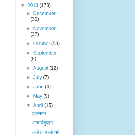
▼
2013
(178)
►
December
(30)
►
November
(37)
►
October
(53)
►
September
(8)
►
August
(12)
►
July
(7)
►
June
(4)
►
May
(9)
▼
April
(15)
इदन्नमम
आचार्यकुलम
अहिंसा परमो धर्म: